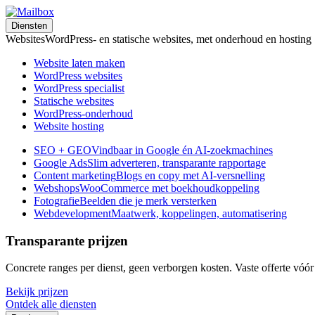
Diensten
Websites
WordPress- en statische websites, met onderhoud en hosting
Website laten maken
WordPress websites
WordPress specialist
Statische websites
WordPress-onderhoud
Website hosting
SEO + GEO
Vindbaar in Google én AI-zoekmachines
Google Ads
Slim adverteren, transparante rapportage
Content marketing
Blogs en copy met AI-versnelling
Webshops
WooCommerce met boekhoudkoppeling
Fotografie
Beelden die je merk versterken
Webdevelopment
Maatwerk, koppelingen, automatisering
Transparante prijzen
Concrete ranges per dienst, geen verborgen kosten. Vaste offerte vóór
Bekijk prijzen
Ontdek alle diensten