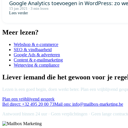
Google Analytics toevoegen in WordPress: zo wer
15 jan 2021 · 3 min lezen
Lees verder
Meer lezen?
Webshop & e-commerce
SEO & vindbaarheid
Google Ads & adverteren
Content & e-mailmarketing
Wetgeving & compliance
Liever iemand die het gewoon voor je rege
Lezen is een goed begin, doen werkt beter. Plan een vrijblijvend ges
Plan een vrijblijvend gesprek
Bel direct: +32 495 20 00 73
Mail ons: info@mailbox-marketing.be
Antwoord binnen 24 uur · Geen verplichtingen · Geen lange contract