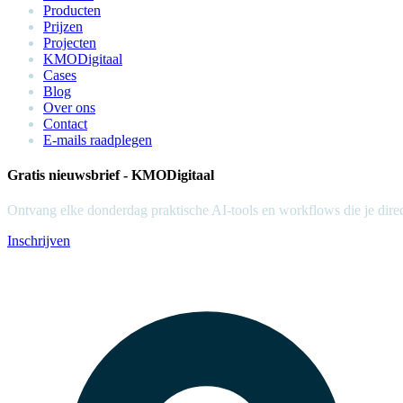
Producten
Prijzen
Projecten
KMODigitaal
Cases
Blog
Over ons
Contact
E-mails raadplegen
Gratis nieuwsbrief - KMODigitaal
Ontvang elke donderdag praktische AI-tools en workflows die je dir
Inschrijven