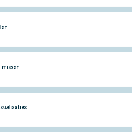
len
t missen
sualisaties