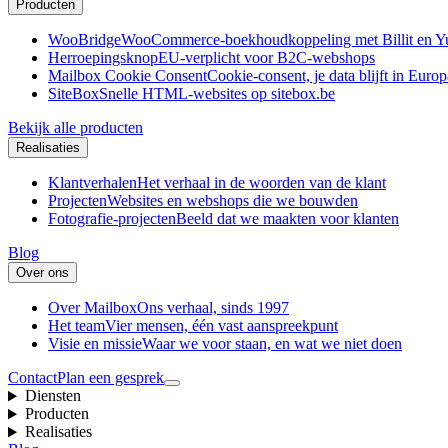
Producten
WooBridge
WooCommerce-boekhoudkoppeling met Billit en Y
Herroepingsknop
EU-verplicht voor B2C-webshops
Mailbox Cookie Consent
Cookie-consent, je data blijft in Europ
SiteBox
Snelle HTML-websites op sitebox.be
Bekijk alle producten
Realisaties
Klantverhalen
Het verhaal in de woorden van de klant
Projecten
Websites en webshops die we bouwden
Fotografie-projecten
Beeld dat we maakten voor klanten
Blog
Over ons
Over Mailbox
Ons verhaal, sinds 1997
Het team
Vier mensen, één vast aanspreekpunt
Visie en missie
Waar we voor staan, en wat we niet doen
Contact
Plan een gesprek
Diensten
Producten
Realisaties