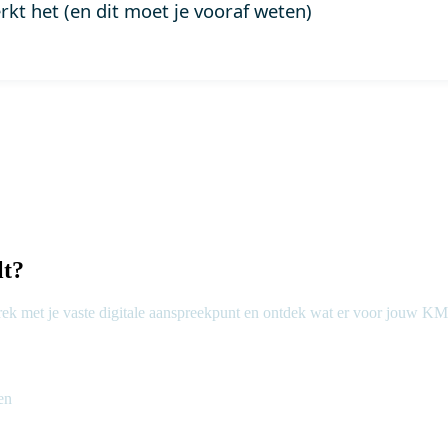
kt het (en dit moet je vooraf weten)
lt?
prek met je vaste digitale aanspreekpunt en ontdek wat er voor jouw KM
en