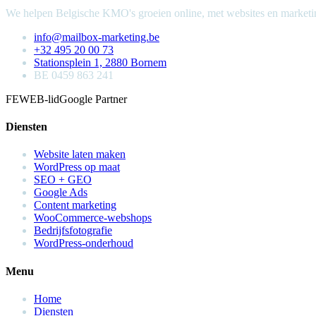
We helpen Belgische KMO's groeien online, met websites en marketin
info@mailbox-marketing.be
+32 495 20 00 73
Stationsplein 1, 2880 Bornem
BE 0459 863 241
FEWEB-lid
Google Partner
Diensten
Website laten maken
WordPress op maat
SEO + GEO
Google Ads
Content marketing
WooCommerce-webshops
Bedrijfsfotografie
WordPress-onderhoud
Menu
Home
Diensten