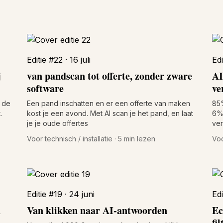
Editie #22 · 16 juli
Edi
j
van pandscan tot offerte, zonder zware
AI
software
ve
 de
Een pand inschatten en er een offerte van maken
85%
.
kost je een avond. Met AI scan je het pand, en laat
6% 
je je oude offertes
ver
Voor technisch / installatie · 5 min lezen
Voo
Editie #19 · 24 juni
Edi
n
Van klikken naar AI-antwoorden
Ec
fi