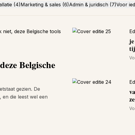
llatie (4)
Marketing & sales (6)
Admin & juridisch (7)
Voor ie
Ed
je
ti
Vo
 deze Belgische
Ed
tstaat gezien. De
va
en die leest wel een
ze
Vo