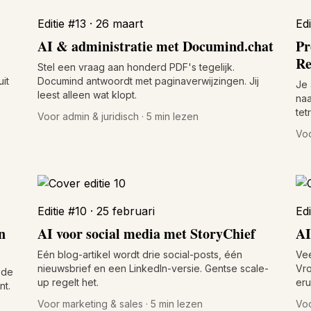
Editie #13 · 26 maart
Edi
AI & administratie met Documind.chat
Pr
Re
Stel een vraag aan honderd PDF's tegelijk.
uit
Documind antwoordt met paginaverwijzingen. Jij
Je 
leest alleen wat klopt.
naa
tet
Voor admin & juridisch · 5 min lezen
Voo
Editie #10 · 25 februari
Edi
n
AI voor social media met StoryChief
AI
Eén blog-artikel wordt drie social-posts, één
Vee
nieuwsbrief en een LinkedIn-versie. Gentse scale-
Vro
 de
up regelt het.
erui
nt.
Voor marketing & sales · 5 min lezen
Voo