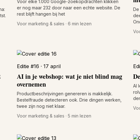
Voor elke 1.000 Google-zoekopdrachten klikken
er nog maar 232 door naar een echte website. De
na:
De 
rest blijft hangen bij het
st.
dee
Ond
Voor marketing & sales · 6 min lezen
Voo
Editie #16 · 17 april
Edi
2
AI in je webshop: wat je niet blind mag
De
overnemen
AI 
rol
Productbeschrijvingen genereren is makkelijk.
de
Bestelfraude detecteren ook. Drie dingen werken,
twee zijn nog niet klaar.
Voo
Voor marketing & sales · 5 min lezen